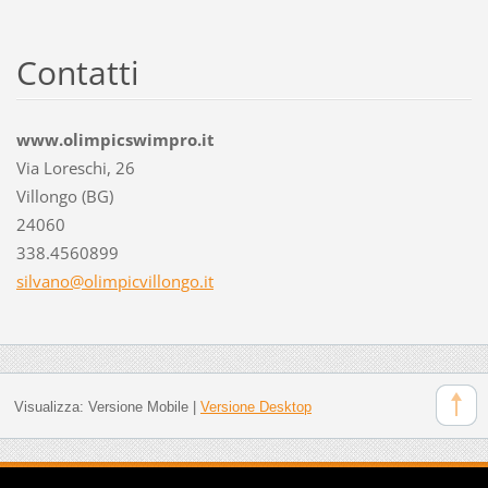
Contatti
www.olimpicswimpro.it
Via Loreschi, 26
Villongo (BG)
24060
338.4560899
silvano@
olimpicv
illongo.
it
Visualizza:
Versione Mobile
|
Versione Desktop