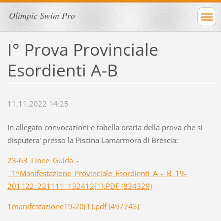
Olimpic Swim Pro
I° Prova Provinciale
Esordienti A-B
11.11.2022 14:25
In allegato convocazioni e tabella oraria della prova che si
disputera' presso la Piscina Lamarmora di Brescia:
23-63_Linee_Guida_-
_1^Manifestazione_Provinciale_Esordienti_A_-_B_19-
201122_221111_132412[1].PDF (834329)
1manifestazione19-20[1].pdf (497743)