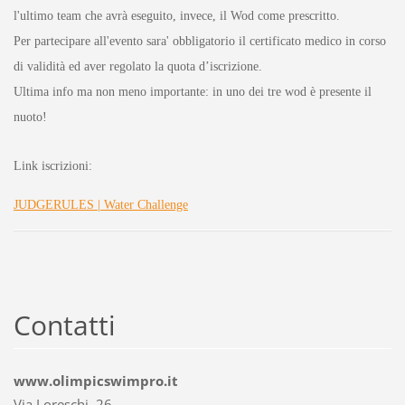
l'ultimo team che avrà eseguito, invece, il Wod come prescritto.
Per partecipare all'evento sara' obbligatorio il certificato medico in corso
di validità ed aver regolato la quota d’iscrizione.
Ultima info ma non meno importante: in uno dei tre wod è presente il
nuoto!
Link iscrizioni:
JUDGERULES | Water Challenge
Contatti
www.olimpicswimpro.it
Via Loreschi, 26