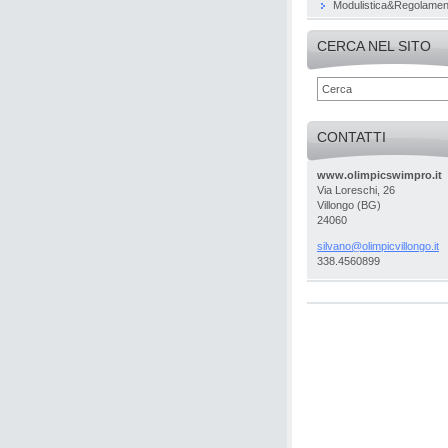
Modulistica&Regolamen
CERCA NEL SITO
CONTATTI
www.olimpicswimpro.it
Via Loreschi, 26
Villongo (BG)
24060
silvano@
olimpicv
illongo.
it
338.4560899