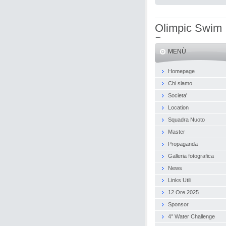
Olimpic Swim
Pro
MENÙ
Homepage
Chi siamo
Societa'
Location
Squadra Nuoto
Master
Propaganda
Galleria fotografica
News
Links Utili
12 Ore 2025
Sponsor
4° Water Challenge